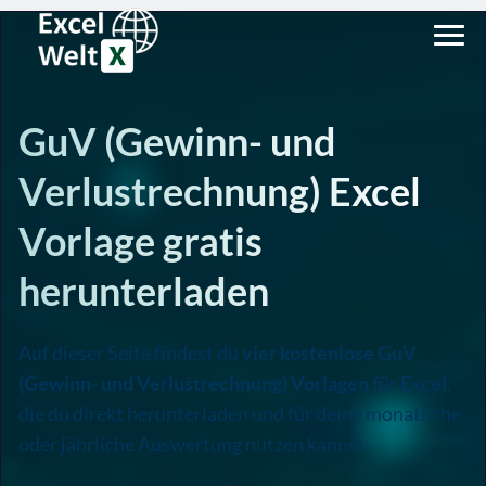
GuV (Gewinn- und
Verlustrechnung) Excel
Vorlage gratis
herunterladen
Auf dieser Seite findest du
vier kostenlose GuV
(Gewinn- und Verlustrechnung) Vorlagen für Excel
,
die du direkt herunterladen und für deine monatliche
oder jährliche Auswertung nutzen kannst.