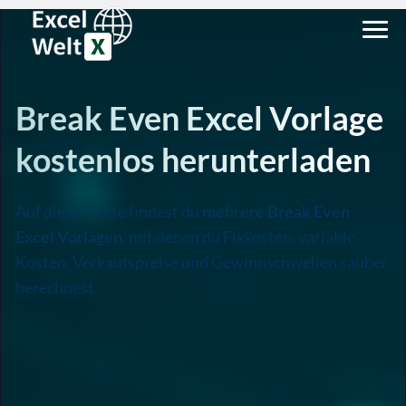
Break Even Excel Vorlage
kostenlos herunterladen
Auf dieser Seite findest du
mehrere Break Even
Excel Vorlagen
, mit denen du Fixkosten, variable
Kosten, Verkaufspreise und Gewinnschwellen sauber
berechnest.