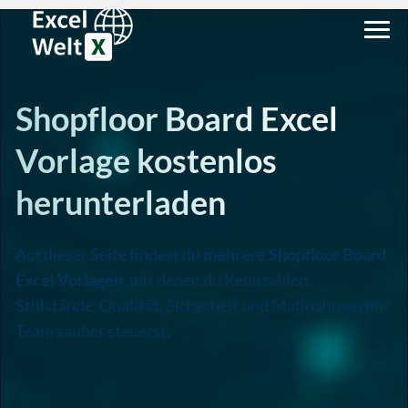
Shopfloor Board Excel
Vorlage kostenlos
herunterladen
Auf dieser Seite findest du
mehrere Shopfloor Board
Excel Vorlagen
, mit denen du Kennzahlen,
Stillstände, Qualität, Sicherheit und Maßnahmen im
Team sauber steuerst.