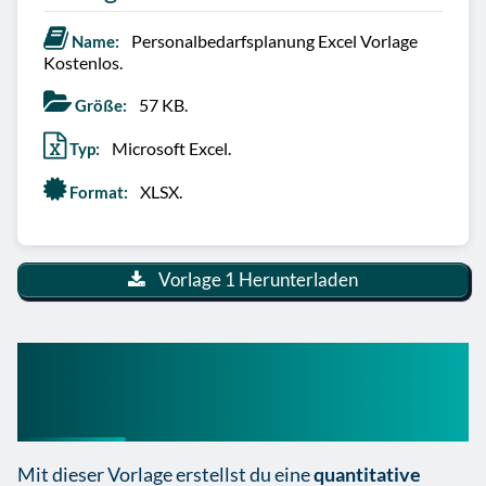
Personalbedarfsplanung Excel Vorlage
Name:
Kostenlos.
57 KB.
Größe:
Microsoft Excel.
Typ:
XLSX.
Format:
Vorlage 1 Herunterladen
Personalbedarfsplanung
Excel Vorlage
Mit dieser Vorlage erstellst du eine
quantitative