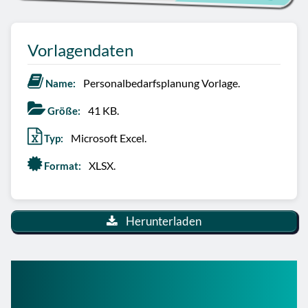
Vorlagendaten
Personalbedarfsplanung Vorlage.
Name:
41 KB.
Größe:
Microsoft Excel.
Typ:
XLSX.
Format:
Herunterladen
So nutzt du die
Personalbedarfsplanung