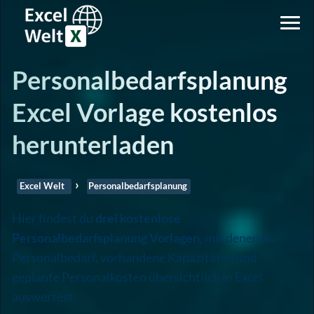
Personalbedarfsplanung
Excel Vorlage kostenlos
herunterladen
Excel Welt
Personalbedarfsplanung
Hier findest du
drei kostenlose
Personalbedarfsplanung Vorlagen
, mit denen du
Personalbedarf, vorhandene Kapazitäten und
geplante Personalkosten übersichtlich in Excel
auswertest.