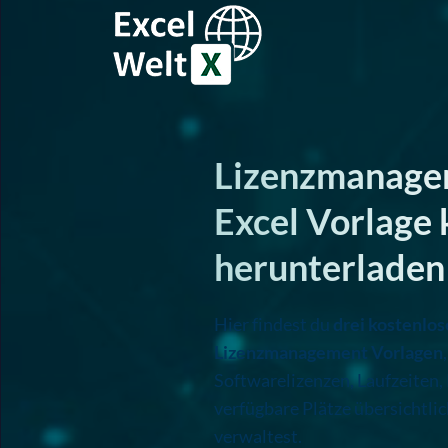
Excel Welt
Lizenzmanagement
Lizenzmanage
Excel Vorlage 
herunterladen
Hier findest du
drei kostenlos
Lizenzmanagement Vorlagen
Softwarelizenzen, Laufzeiten,
verfügbare Plätze übersichtlic
verwaltest.