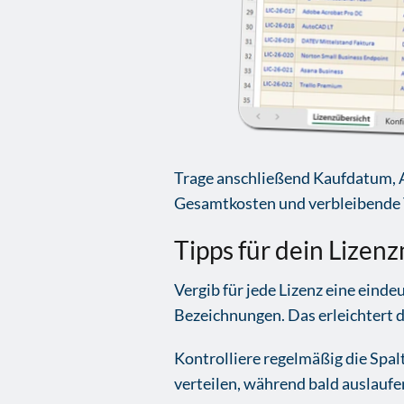
Trage anschließend Kaufdatum, Ab
Gesamtkosten und verbleibende 
Tipps für dein Lizen
Vergib für jede Lizenz eine eind
Bezeichnungen. Das erleichtert d
Kontrolliere regelmäßig die Spal
verteilen, während bald auslaufe