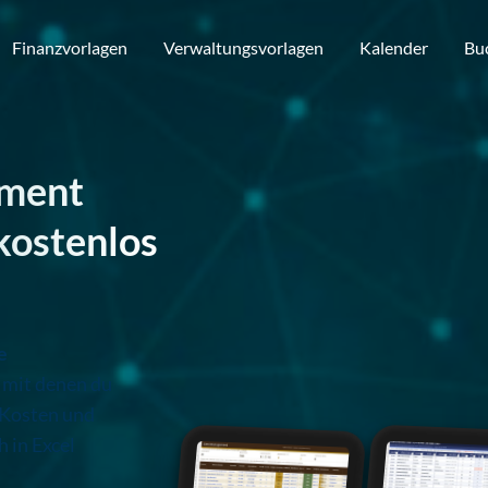
Finanzvorlagen
Verwaltungsvorlagen
Kalender
Bu
ment
kostenlos
e
, mit denen du
 Kosten und
h in Excel