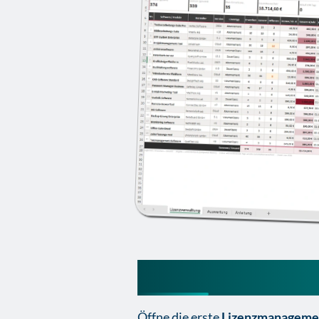
So nutzt du die 
Öffne die erste
Lizenzmanagemen