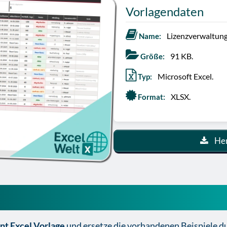
Vorlagendaten
Lizenzverwaltung
Name:
91 KB.
Größe:
Microsoft Excel.
Typ:
XLSX.
Format:
Her
Lizenzmanagement Excel Vorlage
t Excel Vorlage
und ersetze die vorhandenen Beispiele d