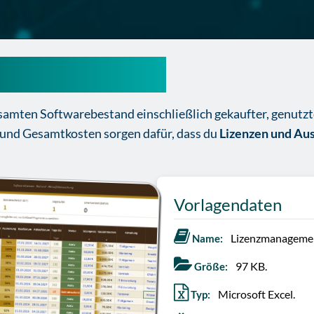
t Excel Vorlage
esamten Softwarebestand einschließlich gekaufter, genutzt
 und Gesamtkosten sorgen dafür, dass du
Lizenzen und Au
Vorlagendaten
Lizenzmanagemen
Name:
97 KB.
Größe:
Microsoft Excel.
Typ: