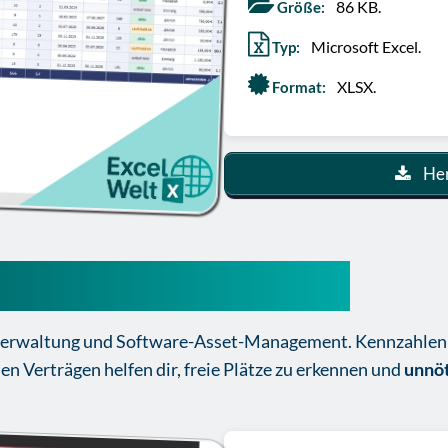
86 KB.
Größe:
Microsoft Excel.
Typ:
XLSX.
Format:
Her
 Excel Vorlage Kotenlos
zverwaltung und Software-Asset-Management. Kennzahlen
n Verträgen helfen dir, freie Plätze zu erkennen und
unnöt