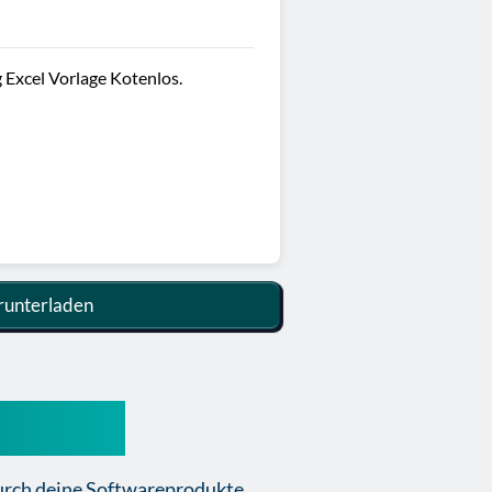
 Excel Vorlage Kotenlos.
unterladen
 richtig
urch deine Softwareprodukte.