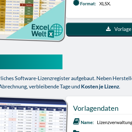
XLSX.
Format:
Vorlage
 Excel Vorlage
hrliches Software-Lizenzregister aufgebaut. Neben Herstell
Abrechnung, verbleibende Tage und
Kosten je Lizenz
.
Vorlagendaten
Lizenzverwaltung
Name: