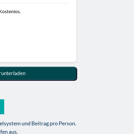
Kostenlos.
unterladen
g
ielsystem und Beitrag pro Person.
fen aus.