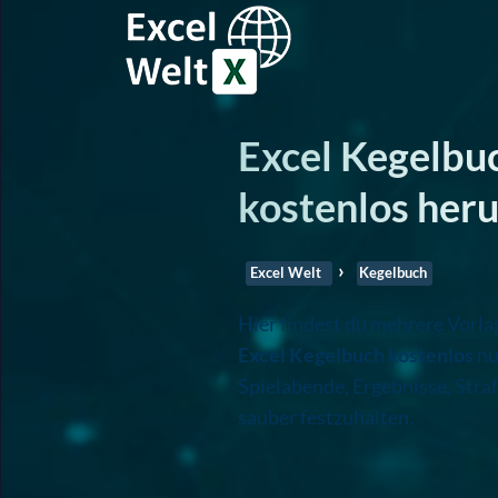
Excel Kegelbu
kostenlos her
Excel Welt
Kegelbuch
Hier findest du mehrere Vorla
Excel Kegelbuch kostenlos
nu
Spielabende, Ergebnisse, Stra
sauber festzuhalten.