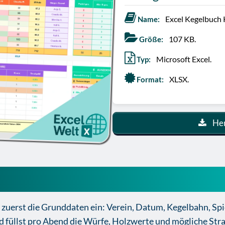
Excel Kegelbuch 
Name:
107 KB.
Größe:
Microsoft Excel.
Typ:
XLSX.
Format:
Her
xcel Kegelbuch kostenlos richti
e zuerst die Grunddaten ein: Verein, Datum, Kegelbahn, Sp
d füllst pro Abend die Würfe, Holzwerte und mögliche Stra