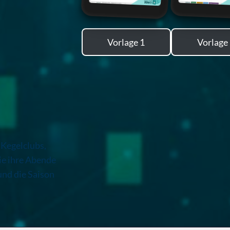
Vorlage 1
Vorlage
 Kegelclubs,
ie ihre Abende
und die Saison