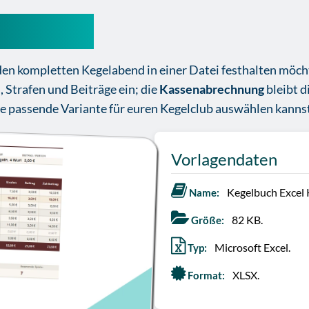
Kostenlos
 den kompletten Kegelabend in einer Datei festhalten möcht
 Strafen und Beiträge ein; die
Kassenabrechnung
bleibt d
ie passende Variante für euren Kegelclub auswählen kanns
Vorlagendaten
Kegelbuch Excel 
Name:
82 KB.
Größe:
Microsoft Excel.
Typ:
XLSX.
Format: