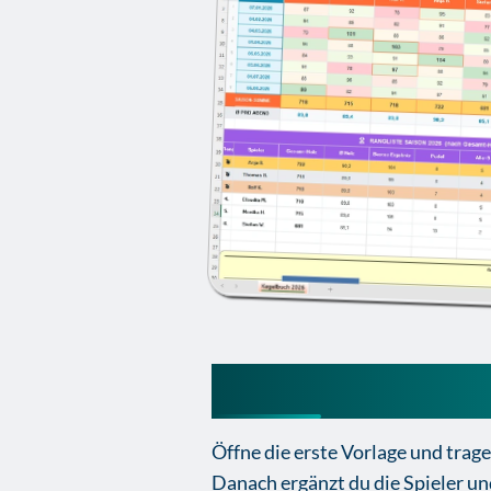
So nutzt du das E
Öffne die erste Vorlage und trag
Danach ergänzt du die Spieler un