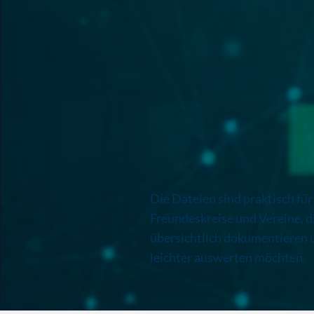
Die Dateien sind praktisch für
Freundeskreise und Vereine, d
übersichtlich dokumentieren 
leichter auswerten möchten.