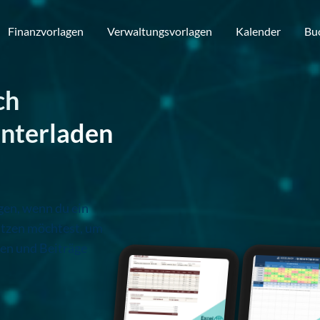
Finanzvorlagen
Verwaltungsvorlagen
Kalender
Bu
ch
unterladen
gen, wenn du ein
tzen möchtest, um
fen und Beiträge