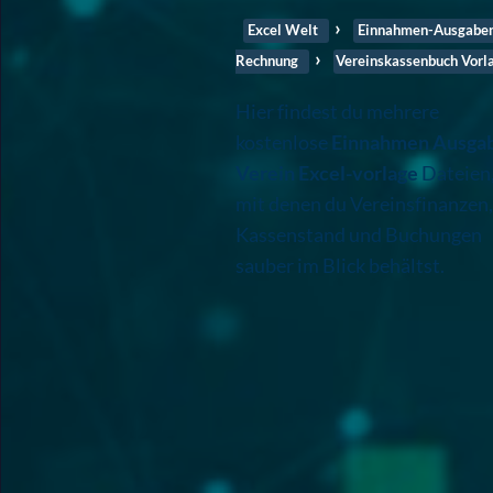
Excel Welt
Einnahmen-Ausgabe
Rechnung
Vereinskassenbuch Vorl
Hier findest du mehrere
kostenlose
Einnahmen Ausga
Verein Excel-vorlage
Dateien
mit denen du Vereinsfinanzen,
Kassenstand und Buchungen
sauber im Blick behältst.