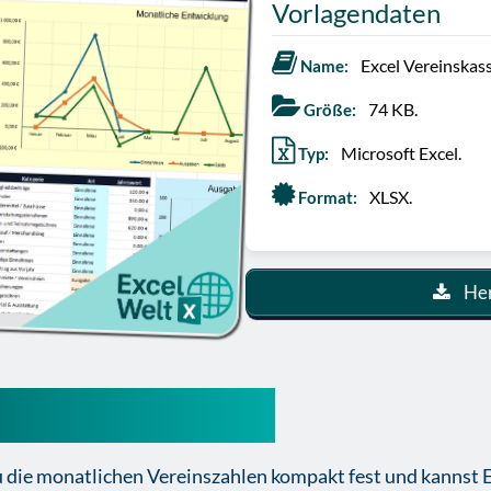
Vorlagendaten
Excel Vereinskas
Name:
74 KB.
Größe:
Microsoft Excel.
Typ:
XLSX.
Format:
Her
ben Verein Excel
u die monatlichen Vereinszahlen kompakt fest und kanns