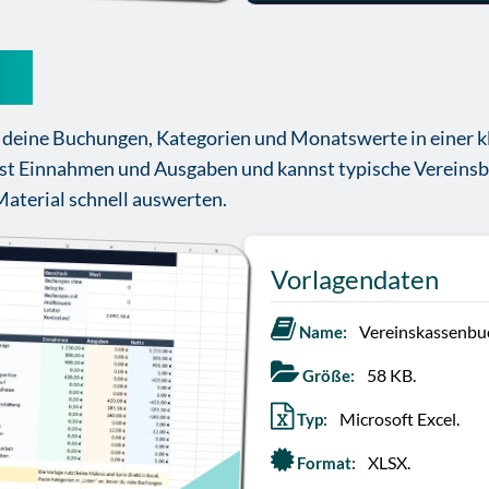
ch
deine Buchungen, Kategorien und Monatswerte in einer kl
hst Einnahmen und Ausgaben und kannst typische Vereinsb
aterial schnell auswerten.
Vorlagendaten
Vereinskassenbu
Name:
58 KB.
Größe:
Microsoft Excel.
Typ:
XLSX.
Format: