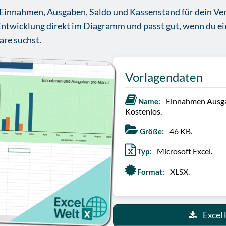
r, Einnahmen, Ausgaben, Saldo und Kassenstand für dein Ver
 Entwicklung direkt im Diagramm und passt gut, wenn du ei
re suchst.
Vorlagendaten
Einnahmen Ausga
Name:
Kostenlos.
46 KB.
Größe:
Microsoft Excel.
Typ:
XLSX.
Format:
Excel 