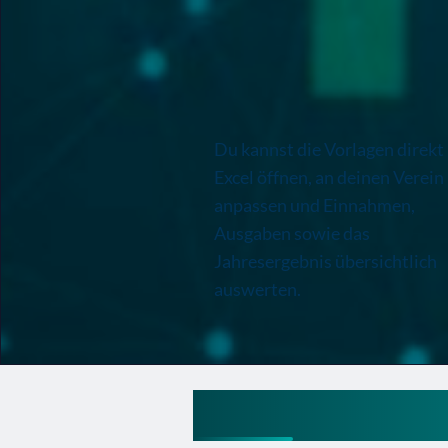
Du kannst die Vorlagen direkt 
Excel öffnen, an deinen Verein
anpassen und Einnahmen,
Ausgaben sowie das
Jahresergebnis übersichtlich
auswerten.
Einnahmen Ausgab