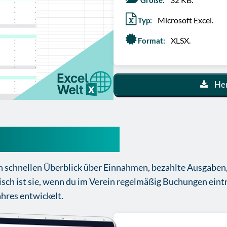
Größe:
Microsoft Excel.
Typ:
XLSX.
Format:
Her
senbuch Vorlage
en schnellen Überblick über Einnahmen, bezahlte Ausgaben
sch ist sie, wenn du im Verein regelmäßig Buchungen eint
ahres entwickelt.