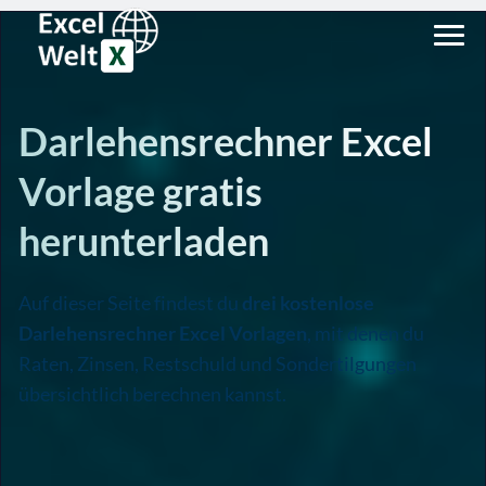
Darlehensrechner Excel
Vorlage gratis
herunterladen
Auf dieser Seite findest du
drei kostenlose
Darlehensrechner Excel Vorlagen
, mit denen du
Raten, Zinsen, Restschuld und Sondertilgungen
übersichtlich berechnen kannst.