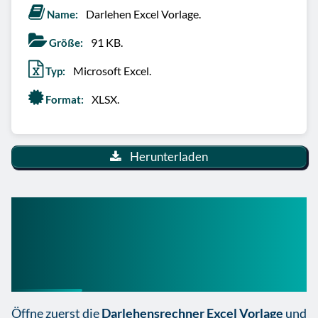
Darlehen Excel Vorlage.
Name:
91 KB.
Größe:
Microsoft Excel.
Typ:
XLSX.
Format:
Herunterladen
So nutzt du die
Darlehensrechner Excel
Vorlage richtig
Öffne zuerst die
Darlehensrechner Excel Vorlage
und