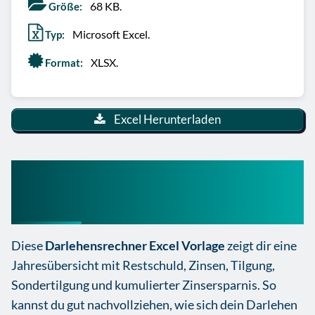
68 KB.
Größe:
Microsoft Excel.
Typ:
XLSX.
Format:
Excel Herunterladen
Darlehensrechner Excel
Vorlage
Diese
Darlehensrechner Excel Vorlage
zeigt dir eine
Jahresübersicht mit Restschuld, Zinsen, Tilgung,
Sondertilgung und kumulierter Zinsersparnis. So
kannst du gut nachvollziehen, wie sich dein Darlehen