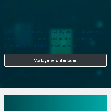
Die Excel-Datei zeigt Zuständigkeiten, Fälligkeiten
und erledigte Arbeiten in einer übersichtlichen
Tabelle mit praktischer Ampelanzeige.
Vorlage herunterladen
Reinigungsplan Küche
Vorlage Excel