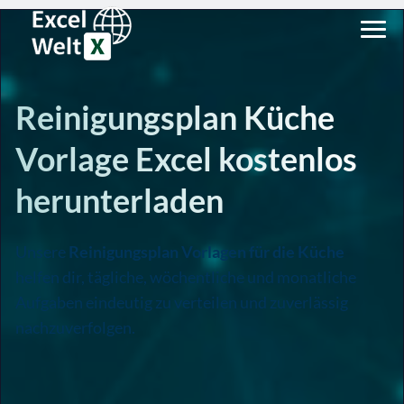
Reinigungsplan Küche
Vorlage Excel kostenlos
herunterladen
Unsere
Reinigungsplan Vorlagen für die Küche
helfen dir, tägliche, wöchentliche und monatliche
Aufgaben eindeutig zu verteilen und zuverlässig
nachzuverfolgen.