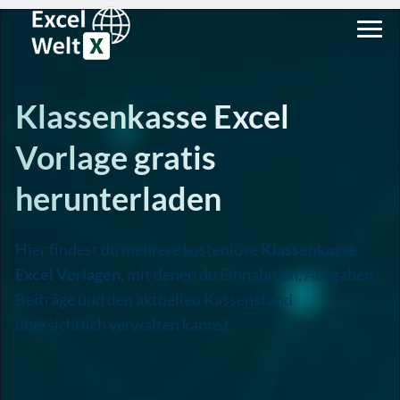
Klassenkasse Excel
Vorlage gratis
herunterladen
Hier findest du mehrere kostenlose
Klassenkasse
Excel Vorlagen
, mit denen du Einnahmen, Ausgaben,
Beiträge und den aktuellen Kassenstand
übersichtlich verwalten kannst.