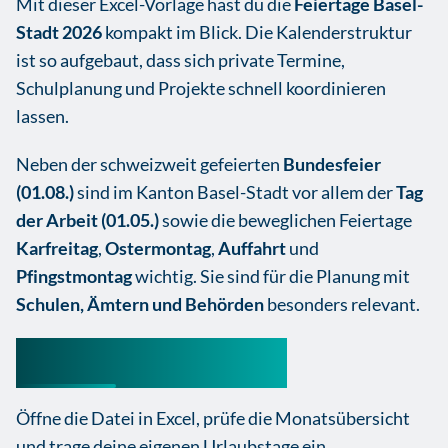
Mit dieser Excel-Vorlage hast du die
Feiertage Basel-
Stadt 2026
kompakt im Blick. Die Kalenderstruktur
ist so aufgebaut, dass sich private Termine,
Schulplanung und Projekte schnell koordinieren
lassen.
Neben der schweizweit gefeierten
Bundesfeier
(01.08.)
sind im Kanton Basel-Stadt vor allem der
Tag
der Arbeit (01.05.)
sowie die beweglichen Feiertage
Karfreitag
,
Ostermontag
,
Auffahrt
und
Pfingstmontag
wichtig. Sie sind für die Planung mit
Schulen, Ämtern und Behörden
besonders relevant.
Nutzungshinweise
Öffne die Datei in Excel, prüfe die Monatsübersicht
und trage deine eigenen Urlaubstage ein.