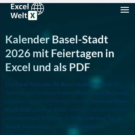
Kalender Basel-Stadt
2026 mit Feiertagen in
Excel und als PDF
Der
Excel-Kalender für Basel-Stadt 2026
hilft dir,
Termine und Ferien im
Kanton Basel-Stadt (Schweiz)
sauber zu planen. Du findest hier die
Feiertage Basel-
Stadt 2026
auf einen Blick – inklusive schweizweiter
und kantonaler Feiertage (z. B.
Neujahrstag
,
Tag der
Arbeit
,
Karfreitag
und die
Bundesfeier am
1. August
).