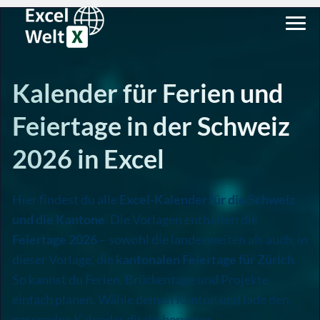
Kalender für Ferien und
Feiertage in der Schweiz
2026 in Excel
Hier findest du alle
Excel-Kalender für die Schweiz
und die Kantone
. Die Vorlagen enthalten die
Feiertage 2026
– sowohl die landesweiten als auch, in
dieser Vorlage, die
kantonalen Feiertage für Zürich
.
So kannst du Ferien, Brückentage und Projekte
einfach planen. Wähle deinen Kanton und lade den
passenden Kalender direkt herunter.