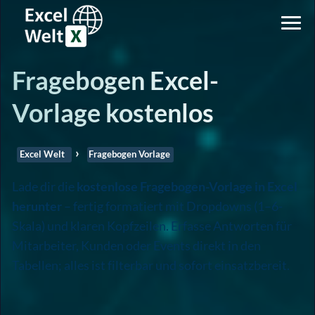
Fragebogen Excel-
Vorlage kostenlos
Excel Welt
Fragebogen Vorlage
Lade dir die
kostenlose Fragebogen-Vorlage in Excel
herunter
– fertig formatiert mit Dropdowns (1–6-
Skala) und klaren Kopfzeilen. Erfasse Antworten für
Mitarbeiter, Kunden oder Events direkt in den
Tabellen; alles ist filterbar und sofort einsatzbereit.