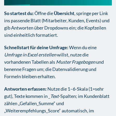
So startest du:
Öffne die
Übersicht
, springe per Link
ins passende Blatt (Mitarbeiter, Kunden, Events) und
gib Antworten über Dropdowns ein; die Kopfzeilen
sind einheitlich formatiert.
Schnellstart für deine Umfrage:
Wenn du eine
Umfrage in Excel erstellen
willst, nutze die
vorhandenen Tabellen als
Muster Fragebogen
und
benenne Fragen um; die Datenvalidierung und
Formeln bleiben erhalten.
Antworten erfassen:
Nutze die 1–6-Skala (1=sehr
gut), Texte kommen in
_Text
-Spalten; im Kundenblatt
zählen „Gefallen_Summe“ und
„Weiterempfehlungs_Score“ automatisch, im