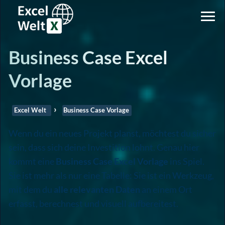
Business Case Excel
Vorlage
Excel Welt
Business Case Vorlage
Wenn du ein neues Projekt planst, möchtest du sicher
sein, dass sich deine Investition lohnt. Genau hier
kommt eine
Business Case Excel Vorlage
ins Spiel.
Sie ist mehr als nur eine Tabelle: Sie ist ein Werkzeug,
mit dem du
alle relevanten Daten
an einem Ort
erfasst, berechnest und visuell aufbereitest.