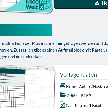
Her
 Excel Vorlage
ufmaßliste
, in der Maße schnell eingetragen werden und da
rden. Zusätzlich gibt es einen
Aufmaßblock
mit Raster, 
igen und auszudrucken.
Vorlagendaten
Aufmaßblockliste
Name:
84 KB.
Größe:
Microsoft Excel.
Typ: