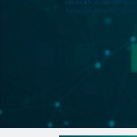
wie du jede Vorlage richtig aus
Aufmaß direkt vor Ort stimmt