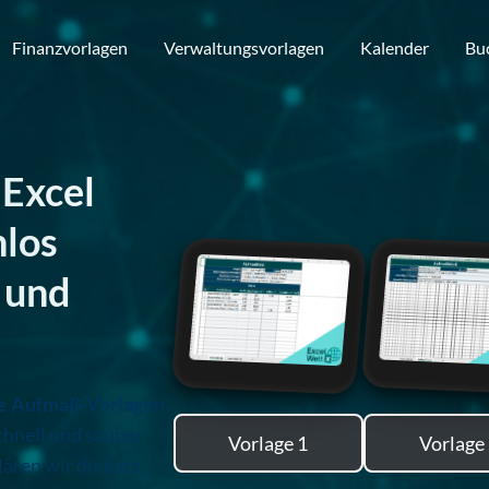
Finanzvorlagen
Verwaltungsvorlagen
Kalender
Bu
Excel
nlos
 und
se Aufmaß-Vorlagen
chnell und sauber
Vorlage 1
Vorlage
ären wir dir kurz,