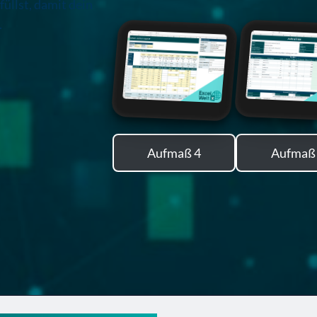
füllst, damit dein
.
Aufmaß 4
Aufmaß