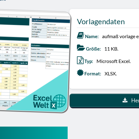
Vorlagendaten
aufmaß vorlage e
Name:
11 KB.
Größe:
Microsoft Excel.
Typ:
XLSX.
Format:
Her
lage kostenlos