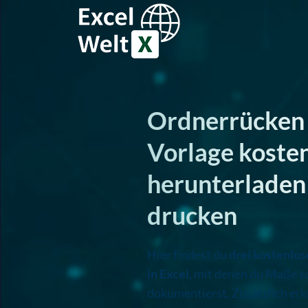
Excel Welt
Aufmaßliste
Ordnerrücken 
Vorlage koste
herunterladen
drucken
Hier findest du
drei kostenlo
in Excel
, mit denen du Maße s
dokumentierst. Zusätzlich erkl