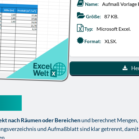
Aufmaß Vorlage E
Name:
87 KB.
Größe:
Microsoft Excel.
Typ:
XLSX.
Format:
Her
rlage
rekt nach Räumen oder Bereichen
und berechnet Mengen, 
tungsverzeichnis und Aufmaßblatt sind klar getrennt, dami
en.