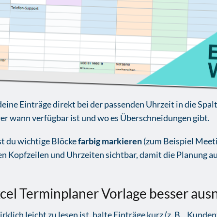
eine Einträge direkt bei der passenden Uhrzeit in die Spal
 wer wann verfügbar ist und wo es Überschneidungen gibt.
st du wichtige Blöcke
farbig markieren
(zum Beispiel Meet
en Kopfzeilen und Uhrzeiten sichtbar, damit die Planung au
xcel Terminplaner Vorlage besser aus
klich leicht zu lesen ist, halte Einträge kurz (z. B. „Kunde