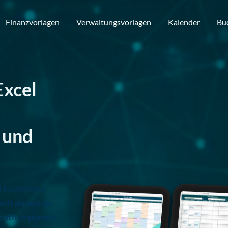
Finanzvorlagen
Verwaltungsvorlagen
Kalender
Bu
Excel
 und
i kostenlose
mit denen du
chtlich planen