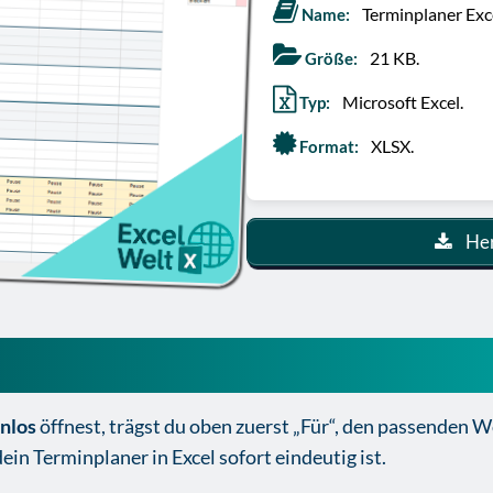
Terminplaner Exce
Name:
21 KB.
Größe:
Microsoft Excel.
Typ:
XLSX.
Format:
Her
xcel einfach ausfüllen und den
enlos
öffnest, trägst du oben zuerst „Für“, den passenden 
in Terminplaner in Excel sofort eindeutig ist.