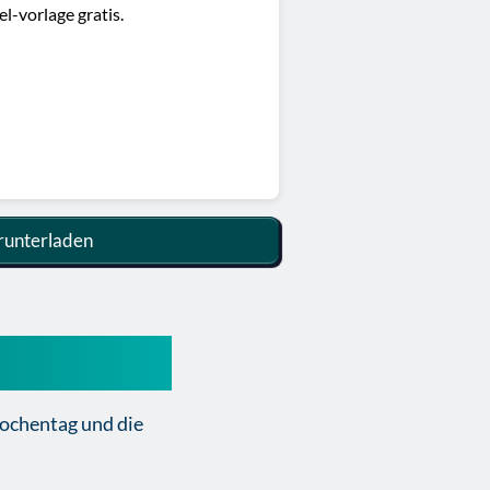
l-vorlage gratis.
unterladen
 Tag planen
Wochentag und die