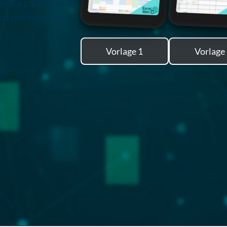
ir kurz, wie du jede
sst und sofort im
Vorlage 1
Vorlage