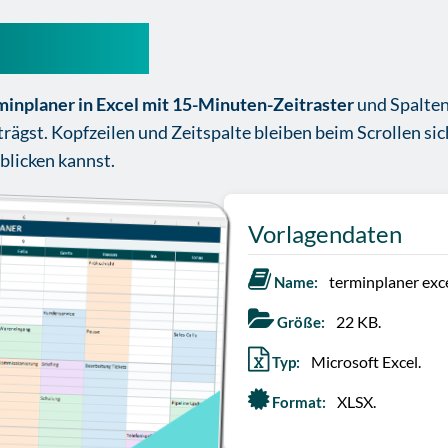
el-vorlage
minplaner in Excel mit 15-Minuten-Zeitraster
und Spalten 
rägst. Kopfzeilen und Zeitspalte bleiben beim Scrollen si
blicken kannst.
Vorlagendaten
terminplaner exce
Name:
22 KB.
Größe:
Microsoft Excel.
Typ:
XLSX.
Format: