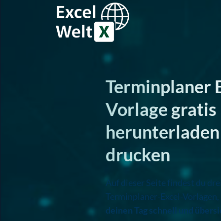
Excel Welt
Terminplaner
Terminplaner 
Vorlage gratis
herunterladen
drucken
Auf dieser Seite findest du dre
Terminplaner-Excel-Vorlagen,
deinen Tag schnell und übersi