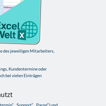
te des jeweiligen Mitarbeiters,
ings, Kundentermine oder
ch bei vielen Einträgen
nutzt
ntermin“, „Support“, „Pause“) und