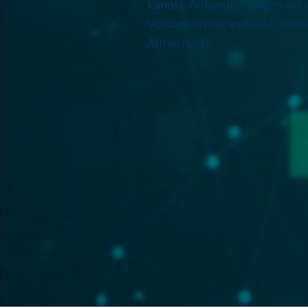
kannst
. Außerdem zeigen wir d
Vorlage richtig ausfüllst, anpa
Alltag nutzt.