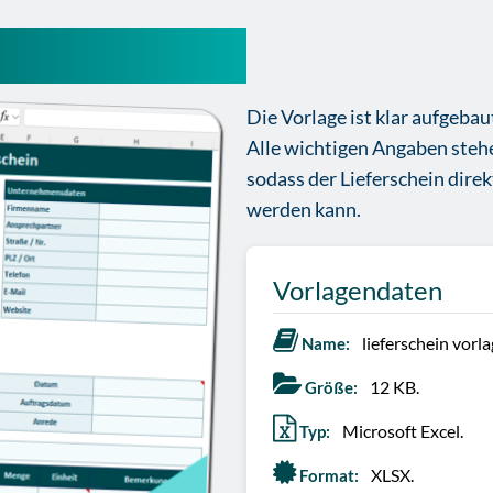
l-vorlage gratis
Die Vorlage ist klar aufgebaut
Alle wichtigen Angaben steh
sodass der Lieferschein dire
werden kann.
Vorlagendaten
lieferschein vorla
Name:
12 KB.
Größe:
Microsoft Excel.
Typ:
XLSX.
Format: