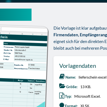
l-vorlage
Die Vorlage ist klar aufgeba
Firmendaten, Empfängeranga
eignet sich für den direkten 
bleibt auch bei mehreren Pos
Vorlagendaten
lieferschein excel
Name:
13 KB.
Größe:
Microsoft Excel.
Typ:
XLSX.
Format: