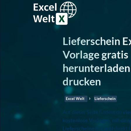
Lieferschein E
Vorlage gratis
herunterladen
drucken
Excel Welt
Lieferschein
Auf dieser Seite findest du
vie
kostenlose Vorlagen, mit den
Lieferscheine in Excel
direkt f