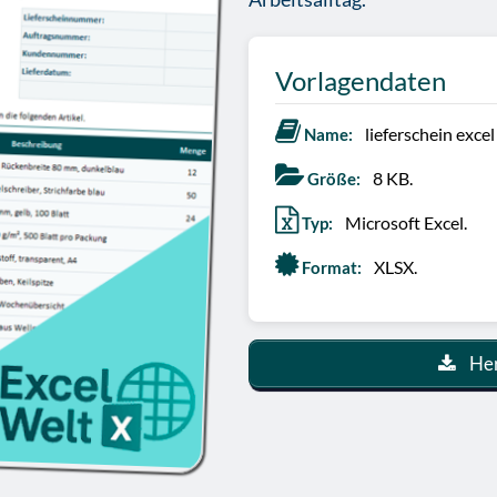
Vorlagendaten
lieferschein excel
Name:
8 KB.
Größe:
Microsoft Excel.
Typ:
XLSX.
Format:
Her