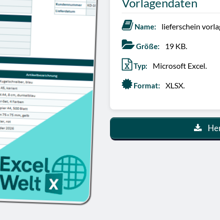
Vorlagendaten
lieferschein vorla
Name:
19 KB.
Größe:
Microsoft Excel.
Typ:
XLSX.
Format:
Her