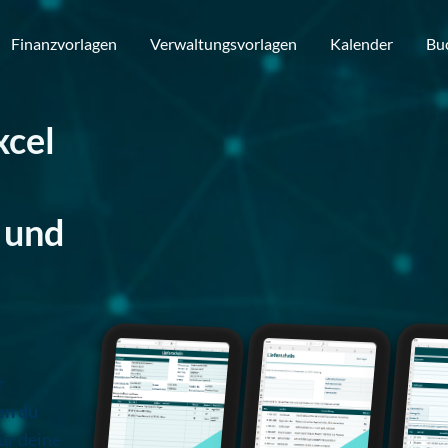
Finanzvorlagen
Verwaltungsvorlagen
Kalender
Bu
xcel
 und
r
en du
ür deine