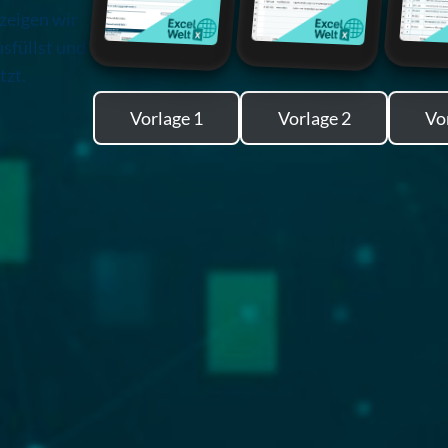
zeigen wir
usfüllst und
tzt.
Vorlage 1
Vorlage 2
Vo