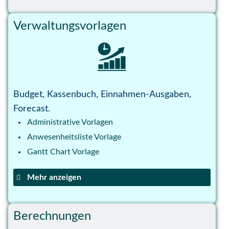
Abrechnungsvorlage
Annuitatendarlehen
Verwaltungsvorlagen
Angebotsvergleich
Bilanz
Buchhaltung Vorlage
Gehaltsabrechnung
Kassenbuch
Budget, Kassenbuch, Einnahmen-Ausgaben,
Investitionsantrag
Forecast.
Bestellliste Vorlage
Administrative Vorlagen
Break even Vorlage
Anwesenheitsliste Vorlage
Einnahmen-Ausgaben-Rechnung
Gantt Chart Vorlage
Eigenbeleg Buchhaltung Vorlage
Mehr anzeigen
Haushaltsbuch
Anwesenheitsnachweis Vorlage
GuV Excel Vorlage
Angebot
Kontoauszug Muster
Berechnungen
Auftragsverwaltung
Kostenvoranschlag