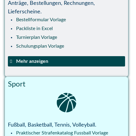
Anträge, Bestellungen, Rechnungen,
Einkommensteuer Vorlage
Teilnehmerliste vorlage
Lieferscheine.
Etiketten Vorlage
Teilnehmerliste pdf vorlage
Bestellformular Vorlage
Firmenwagen Zuhause laden vorlage
Überstunden Tabelle
Packliste in Excel
Zeiterfassung Vorlage
Turnierplan Vorlage
Businessplan Vorlage
Schulungsplan Vorlage
T Konten Vorlage
Shopfloor Vorlagen
Mehr anzeigen
Controlling Vorlage
Gästeliste
Depotverwaltung Vorlagen
Materialentnahmeschein Vorlage
Sport
Blutzucker Tabelle Vorlage
Fuhrparkverwaltung Vorlage
Telefonnotiz vorlage excel
Telefonnotiz vorlage pdf und word
Rapportzettel
Fußball, Basketball, Tennis, Volleyball.
Praktischer Strafenkatalog Fussball Vorlage